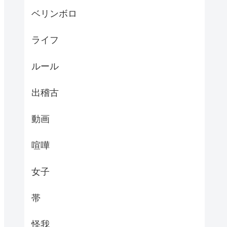
ベリンボロ
ライフ
ルール
出稽古
動画
喧嘩
女子
帯
怪我