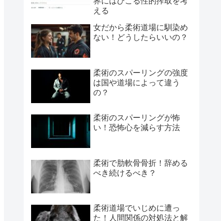
界にはびこる性的搾取を考
える
女だから柔術道場に馴染め
ない！どうしたらいいの？
柔術のスパーリングの強度
は国や道場によって違う
の？
柔術のスパーリングが怖
い！恐怖心を減らす方法
柔術で肋軟骨骨折！辞める
べき続けるべき？
柔術道場でいじめに遭っ
た！人間関係の対処法と解