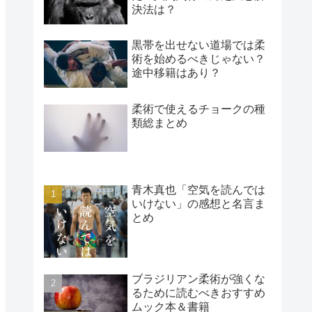
決法は？
黒帯を出せない道場では柔
術を始めるべきじゃない？
途中移籍はあり？
柔術で使えるチョークの種
類総まとめ
青木真也「空気を読んでは
いけない」の感想と名言ま
とめ
ブラジリアン柔術が強くな
るために読むべきおすすめ
ムック本＆書籍