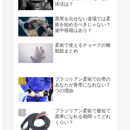
決法は？
黒帯を出せない道場では柔
術を始めるべきじゃない？
途中移籍はあり？
柔術で使えるチョークの種
類総まとめ
ブラジリアン柔術で白帯の
あなたが青帯になれない７
つの理由
ブラジリアン柔術で最短で
黒帯になれる期間ってどれ
くらい？