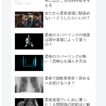
界にはびこる性的搾取を考
える
女だから柔術道場に馴染め
ない！どうしたらいいの？
柔術のスパーリングの強度
は国や道場によって違う
の？
柔術のスパーリングが怖
い！恐怖心を減らす方法
柔術で肋軟骨骨折！辞める
べき続けるべき？
柔術道場でいじめに遭っ
た！人間関係の対処法と解