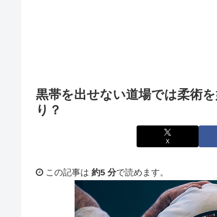
黒帯を出せない道場では柔術を
り？
X
この記事は
約5 分
で読めます。