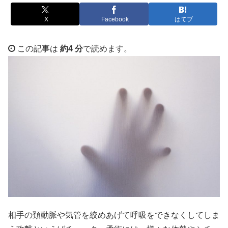
X
Facebook
はてブ
この記事は
約4 分
で読めます。
相手の頚動脈や気管を絞めあげて呼吸をできなくしてしま