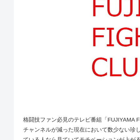
格闘技ファン必見のテレビ番組「FUJIYAMA 
チャンネルが減った現在において数少ない珍
ている人なら見ていてモチベーションが上が