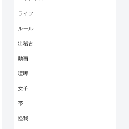
ライフ
ルール
出稽古
動画
喧嘩
女子
帯
怪我