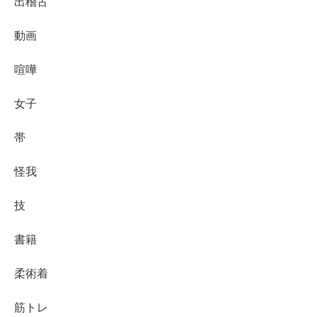
出稽古
動画
喧嘩
女子
帯
怪我
技
書籍
柔術着
筋トレ