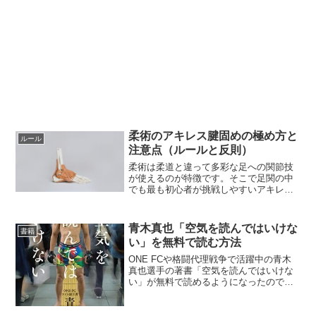
柔術のアキレス腱固めの極め方と
ルール
注意点（ルールと反則）
柔術は柔道と違って多彩な足への関節技
が使えるのが特徴です。そこで足関の中
でも最も初心者が挑戦しやすいアキレス
腱固めを紹介します。まずは柔術におけ
るアキレス腱固めのルールを知ろう！ア
キレス腱固めにおける年齢と帯制限アキ
青木真也「空気を読んではいけな
書籍
レス腱固めことストレート...
い」を無料で読む方法
ONE FCや格闘代理戦争で活躍中の青木
真也選手の著書「空気を読んではいけな
い」が無料で読めるようになったので、
その方法を紹介します。