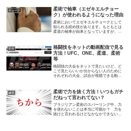
柔術で袖車（エゼキエルチョー
チョーク
ク）が使われるようになった理由
柔術においてエゼキエルチョークとして
知られる絞め技があります。もともとは
柔道の袖車が由来となっていますが、柔
術においてこの技が使われるようになっ
たのにはあるきっかけがありました。今
回は柔術における袖車の歴史について紹
格闘技をネットの動画配信で見る
動画
介します。柔術のエゼキエ...
方法！UFC、ONE、柔道、柔術
等
格闘技の大会をネットで見たいけど、ど
こで見たらいいか分からない人のために
それぞれの大会、試合が視聴できる動画
配信サービスを紹介します。UFCを動画
配信で見るならWOWOW世界最高峰の総
合格闘技団体といえばUFC。その試合の
柔術で力を抜く方法！いつもガチ
練習
模様をライブ配信し...
だねって言われてない？
ブラジリアン柔術のスパーリング中、力
を使わないことは本当に可能か？ 力を
抜けと言われるけどなかなかできない、
という人のために簡単な方法を紹介しま
す。