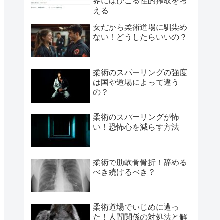
界にはびこる性的搾取を考
える
女だから柔術道場に馴染め
ない！どうしたらいいの？
柔術のスパーリングの強度
は国や道場によって違う
の？
柔術のスパーリングが怖
い！恐怖心を減らす方法
柔術で肋軟骨骨折！辞める
べき続けるべき？
柔術道場でいじめに遭っ
た！人間関係の対処法と解