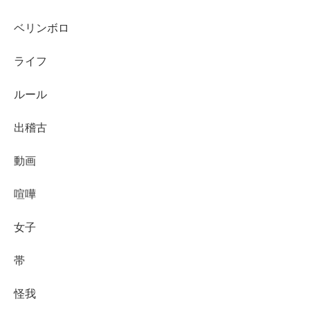
ベリンボロ
ライフ
ルール
出稽古
動画
喧嘩
女子
帯
怪我