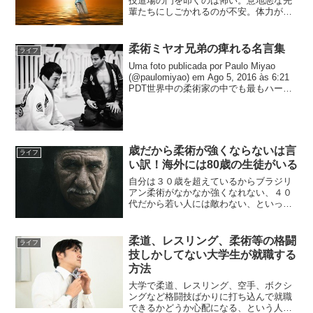
技道場の門を叩くのは怖い。意地悪な先
輩たちにしごかれるのが不安。体力がも
つかどうか心配などなど、柔術をやって
みたいけどなかなか最初の一歩が踏み出
せない人のためにエールを贈りたいと思
柔術ミヤオ兄弟の痺れる名言集
ライフ
います。
Uma foto publicada por Paulo Miyao
(@paulomiyao) em Ago 5, 2016 às 6:21
PDT世界中の柔術家の中でも最もハード
に練習している選手といっても過言では
ないのがミヤオ兄弟の二...
歳だから柔術が強くならないは言
ライフ
い訳！海外には80歳の生徒がいる
自分は３０歳を超えているからブラジリ
アン柔術がなかなか強くなれない、４０
代だから若い人には敵わない、といった
ことを言う人がよくいますが、それは自
分に対する言い訳じゃないですか？
柔道、レスリング、柔術等の格闘
ライフ
技しかしてない大学生が就職する
方法
大学で柔道、レスリング、空手、ボクシ
ングなど格闘技ばかりに打ち込んで就職
できるかどうか心配になる、という人向