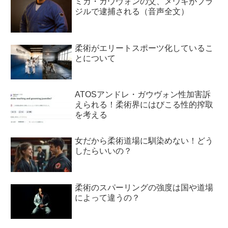
ミカ・ガウヴォンの父、メウキがブラ
ジルで逮捕される（音声全文）
柔術がエリートスポーツ化しているこ
とについて
ATOSアンドレ・ガウヴォン性加害訴
えられる！柔術界にはびこる性的搾取
を考える
女だから柔術道場に馴染めない！どう
したらいいの？
柔術のスパーリングの強度は国や道場
によって違うの？