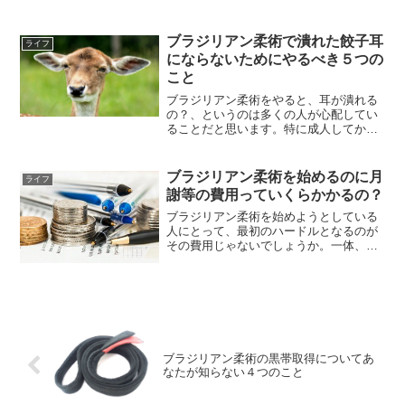
けにとっておきの就職情報をお届けしま
す。
ブラジリアン柔術で潰れた餃子耳
ライフ
にならないためにやるべき５つの
こと
ブラジリアン柔術をやると、耳が潰れる
の？、というのは多くの人が心配してい
ることだと思います。特に成人してか
ら、社会人になってから柔術を始める人
にとっては見た目的に耳が潰れるのは嫌
なはずです。そこで最大限餃子耳になら
ブラジリアン柔術を始めるのに月
ライフ
ないためにできることを紹介...
謝等の費用っていくらかかるの？
ブラジリアン柔術を始めようとしている
人にとって、最初のハードルとなるのが
その費用じゃないでしょうか。一体、い
くらかかるのか想像できないと、始める
にも始められないので、おおよその相場
を紹介したいと思います。
ブラジリアン柔術の黒帯取得についてあ
なたが知らない４つのこと